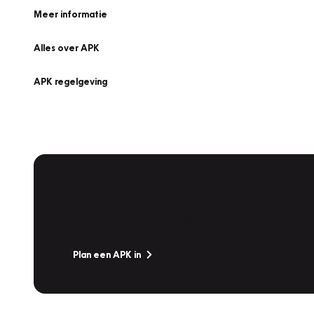
Meer informatie
Alles over APK
APK regelgeving
APK Keuring bij Vakgarage!
Is het weer tijd voor de jaarlijkse APK? Ga snel naar V
Plan een APK in