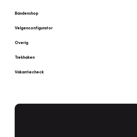
Bandenshop
Velgenconfigurator
Overig
Trekhaken
Vakantiecheck
Plan een
Werkplaatsafspraak