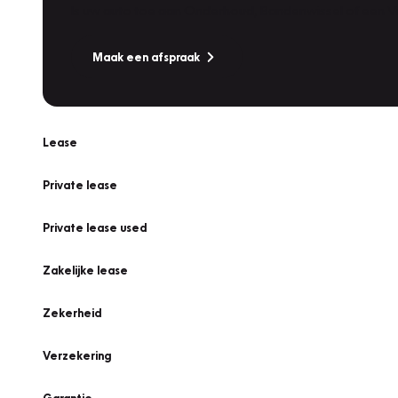
Is uw auto toe aan Onderhoud, Bandenwissel of een Va
Maak een afspraak
Lease
Private lease
Private lease used
Zakelijke lease
Zekerheid
Verzekering