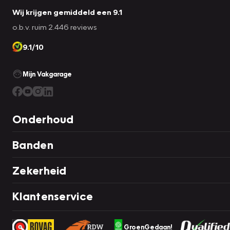
Wij krijgen gemiddeld een 9.1
o.b.v. ruim 2.446 reviews
9.1/10
Mijn Vakgarage
Onderhoud
Banden
Zekerheid
Klantenservice
GroenGedaan!