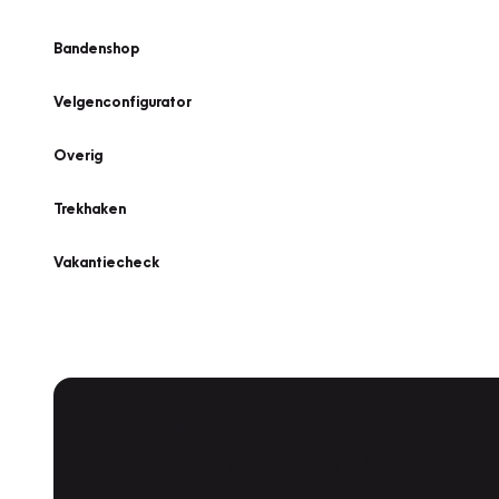
Bandenshop
Velgenconfigurator
Overig
Trekhaken
Vakantiecheck
Plan een
Werkplaatsafspraak