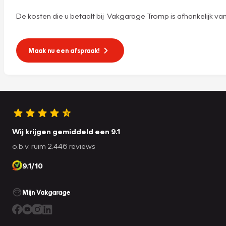
De kosten die u betaalt bij Vakgarage Tromp is afhankelijk van he
Maak nu een afspraak!
Wij krijgen gemiddeld een 9.1
o.b.v. ruim 2.446 reviews
9.1/10
Mijn Vakgarage