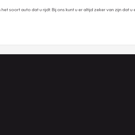
t soort auto dat u rijdt. Bij ons kunt u er altijd zeker van zijn dat 