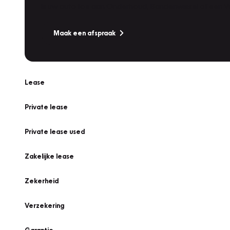
Is uw auto toe aan Onderhoud, Bandenwissel of een Va
Maak een afspraak
Lease
Private lease
Private lease used
Zakelijke lease
Zekerheid
Verzekering