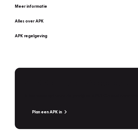
Meer informatie
Alles over APK
APK regelgeving
APK Keuring bij Vakgarage!
Is het weer tijd voor de jaarlijkse APK? Ga snel naar V
Plan een APK in