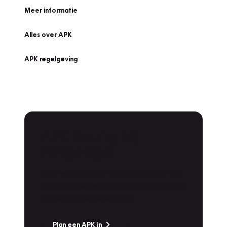
Meer informatie
Alles over APK
APK regelgeving
APK Keuring bij
Vakgarage!
Is het weer tijd voor de jaarlijkse APK? Ga
snel naar Vakgarage bij u in de buurt, en ga
zonder zorgen de weg op!
Plan een APK in