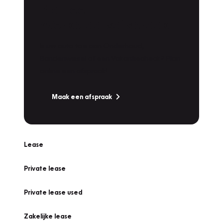
Plan een
Werkplaatsafspraak
Is uw auto toe aan Onderhoud,
Bandenwissel of een Vakantiecheck? Plan
online een afspraak!
Maak een afspraak
Lease
Private lease
Private lease used
Zakelijke lease