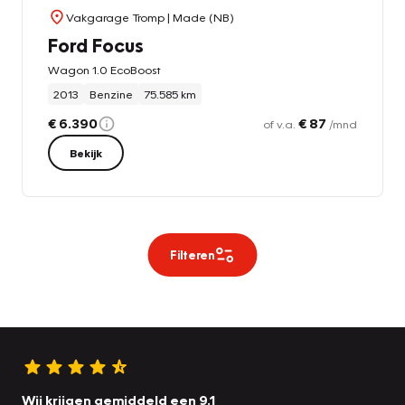
Vakgarage Tromp
| Made (NB)
Ford Focus
Wagon 1.0 EcoBoost
2013
Benzine
75.585 km
€ 6.390
€ 87
of v.a.
/mnd
Bekijk
Filteren
Wij krijgen gemiddeld een 9.1