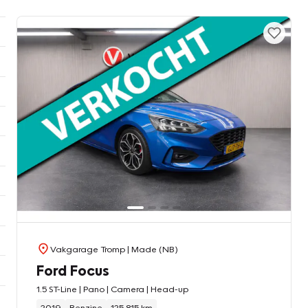
Vakgarage Tromp
| Made (NB)
Ford Focus
1.5 ST-Line | Pano | Camera | Head-up
2019
Benzine
125.815 km