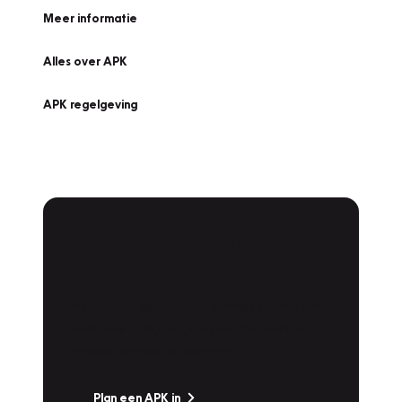
Meer informatie
Alles over APK
APK regelgeving
APK Keuring bij
Vakgarage!
Is het weer tijd voor de jaarlijkse APK? Ga
snel naar Vakgarage bij u in de buurt, en ga
zonder zorgen de weg op!
Plan een APK in