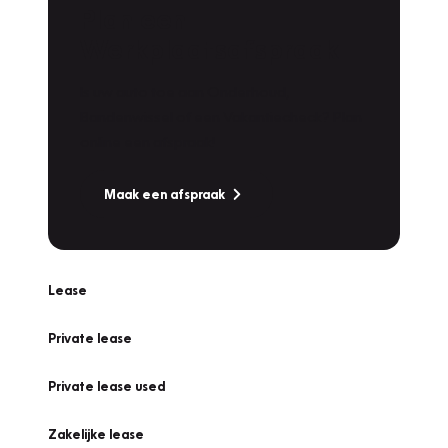
Plan een
Werkplaatsafspraak
Is uw auto toe aan Onderhoud,
Bandenwissel of een Vakantiecheck? Plan
online een afspraak!
Maak een afspraak
Lease
Private lease
Private lease used
Zakelijke lease