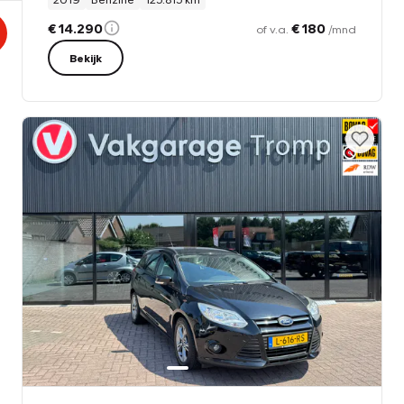
€ 14.290
€ 180
of v.a.
/mnd
Bekijk