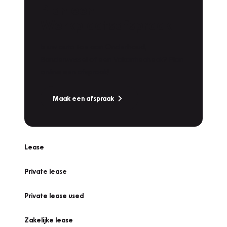
Plan een
Werkplaatsafspraak
Is uw auto toe aan Onderhoud,
Bandenwissel of een Vakantiecheck? Plan
online een afspraak!
Maak een afspraak
Lease
Private lease
Private lease used
Zakelijke lease