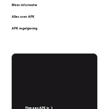
Meer informatie
Alles over APK
APK regelgeving
APK Keuring bij
Vakgarage!
Is het weer tijd voor de jaarlijkse APK? Ga
snel naar Vakgarage bij u in de buurt, en ga
zonder zorgen de weg op!
Plan een APK in