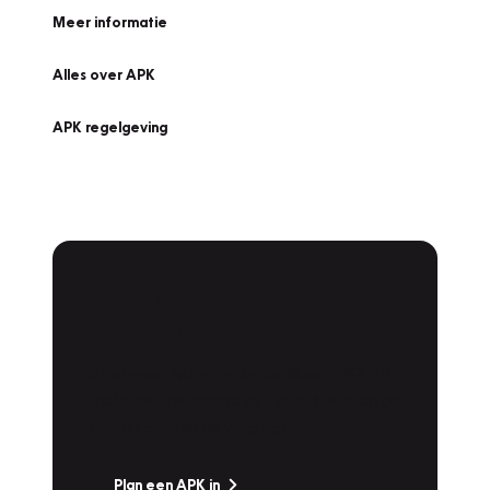
Meer informatie
Alles over APK
APK regelgeving
APK Keuring bij
Vakgarage!
Is het weer tijd voor de jaarlijkse APK? Ga
snel naar Vakgarage bij u in de buurt, en ga
zonder zorgen de weg op!
Plan een APK in