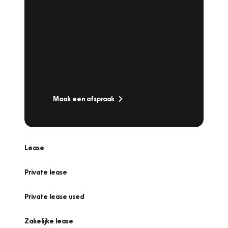
Plan een
Werkplaatsafspraak
Is uw auto toe aan Onderhoud,
Bandenwissel of een Vakantiecheck? Plan
online een afspraak!
Maak een afspraak
Lease
Private lease
Private lease used
Zakelijke lease